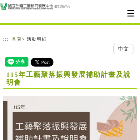
跳到主要內容
網站導覽
:::
首頁
> 活動明細
中文
115年工藝聚落振興發展補助計畫及說
明會