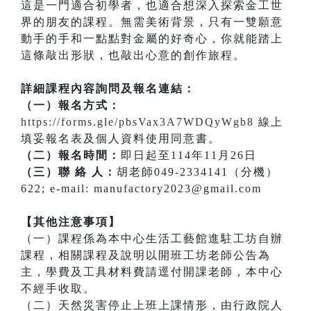
這是一門適合初學者，也適合想深入探索金工世
界的朋友的課程。無需美術背景，只有一雙願意
動手的手和一點點對金屬的好奇心，你就能踏上
這條敲出形狀，也敲出心意的創作旅程。
詳細課程內容詢問及報名連結：
（一）報名方式：
https://forms.gle/pbsVax3A7WDQyWgb8
線上
填妥報名表及個人資料使用同意書。
（二）報名時間：
即日起至114年11月26日
（三）聯 絡 人：
胡老師049-2334141（分機）
622; e-mail: manufactory2023@gmail.com
【其他注意事項】
（一）課程係為本中心生活工藝館進駐工坊自辦
課程，相關課程及說明以開班工坊老師公告為
主，學費及工具材料費請逕付開課老師，本中心
不經手收取。
（二）天然災害停止上班上課情形，由行政院人