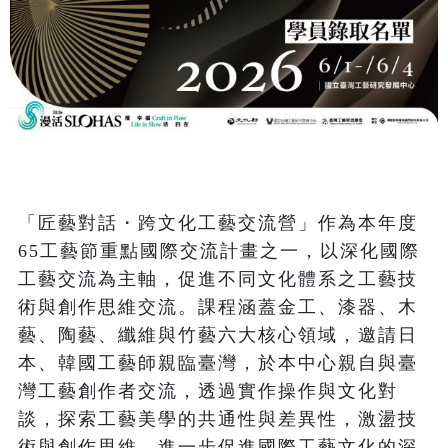
「匠藝對話・跨文化工藝交流營」作為本年度
65工藝節重點國際交流計畫之一，以深化國際
工藝交流為主軸，促進不同文化體系之工藝技
術與創作思維交流。課程涵蓋金工、漆器、木
藝、陶藝、纖維與竹藝六大核心領域，邀請日
本、韓國工藝師親臨臺灣，於本中心親自與臺
灣工藝創作者交流，透過實作操作與文化對
談，探索工藝美學的共通性與差異性，激盪技
術與創作思維，進一步促進國際工藝文化的深