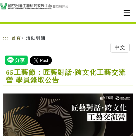
跳到主要內容
網站導覽
:::
首頁
> 活動明細
中文
65工藝節：匠藝對話·跨文化工藝交流
營 學員錄取公告