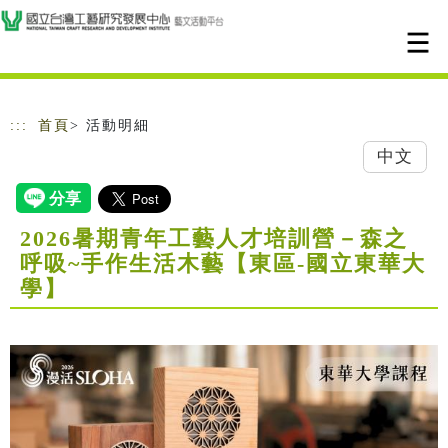
跳到主要內容
網站導覽
:::
首頁
> 活動明細
中文
2026暑期青年工藝人才培訓營－森之
呼吸~手作生活木藝【東區-國立東華大
學】