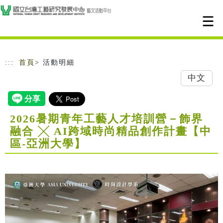
跳到主要內容
網站導覽
:::
首頁
> 活動明細
中文
2026暑期青年工藝人才培訓營－飾界
融合 ╳ AI跨域時尚精品創作計畫【中
區-亞洲大學】