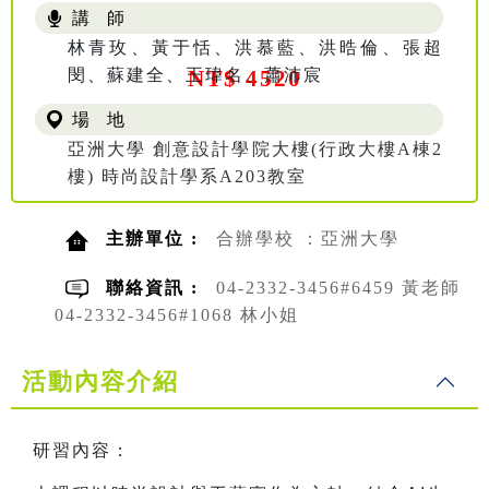
講 師
林青玫、黃于恬、洪慕藍、洪晧倫、張超
閔、蘇建全、王瑋名、蕭沛宸
NT$ 4520
場 地
亞洲大學 創意設計學院大樓(行政大樓A棟2
樓) 時尚設計學系A203教室
主辦單位 :
合辦學校 ：亞洲大學
聯絡資訊 :
04-2332-3456#6459 黃老師
04-2332-3456#1068 林小姐
活動內容介紹
研習內容：