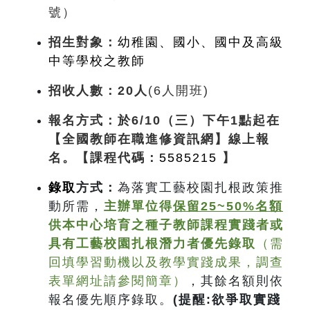
號）
招生對象：
幼稚園、國小、國中及高級
中等學校之教師
招收人數：20人
(6人開班)
報名方式
：於6/10（三）下午1點起在
【全國教師在職進修資訊網】
線上報
名。【課程代碼：
5585215
】
錄取
方式
：
為落實工藝校園扎根政策推
動所需，
主辦單位得
保留25~50%名額
供本中心培育之種子教師課程實踐者或
具有工藝校園扎根潛力者優先錄取
（需
回填學習動機以及教學實踐成果，調查
表單網址請參閱簡章）
，其餘名額則依
報名優先順序錄取。
(
提醒:欲爭取實踐