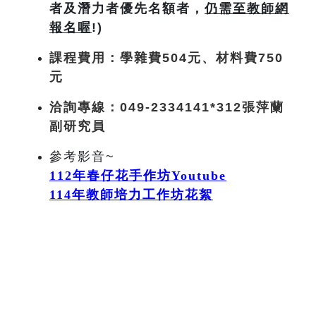
者及潛力者優先名額者，
仍需至教師網
報名喔
!)
課程費用：
學雜費504
元
、材料費750
元
洽詢專線：049-2334141*312張萍蘭
副研究員
參考影音~
112
年春仔花手作坊Youtube
114
年
教師培力工作坊花絮