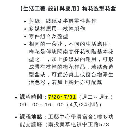
【生活工藝-設計與應用】梅花造型花盆
剪紙、纏繞及半唇零件製作
多媒材應用—枝幹製作
零件組合及整型
相同的一朵花，不同的生活應用。
梅花是傳統閩南春仔花初階基本花
型之一，加上多媒材的運用，可形
成帶有枝幹的梅花作品，若結合造
型盆栽，可置於桌上或窗台增添生
活色彩，若加上胸針亦可配戴
課程時間：
7/28~7/31
（週
二～週五
）
09
：0
0
～
16
：00
（4
天
/24
小時）
課程地點：
工藝中心學員宿舍1樓多功
能交誼廳（南投縣草屯鎮中正路573