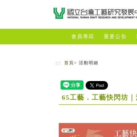
跳到主要內容
網站導覽
會員專區
重要公告
:::
首頁
> 活動明細
65工藝．工藝快閃坊