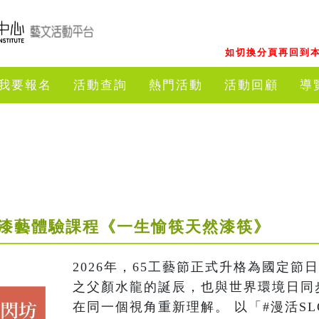
如切換分頁再回到本
我要報名
活動查詢
熱門活動
活動回顧
導
｜漆藝體驗課程《一生愉筷天然漆筷》
2026年，65工藝節正式升格為國定
之父顏水龍的誕辰，也與世界環境日同
在同一個視角重新理解。 以「#漫活SL