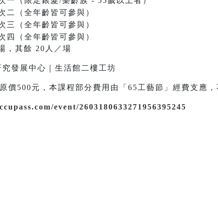
｜場次一（限定銀髮/樂齡族 - 55歲以上者）
0｜場次二（全年齡皆可參與）
0｜場次三（全年齡皆可參與）
0｜場次四（全年齡皆可參與）
／場，其餘 20人／場
藝研究發展中心｜生活館二樓工坊
元（原價500元，本課程部分費用由「65工藝節」經費支
accupass.com/event/2603180633271956395245