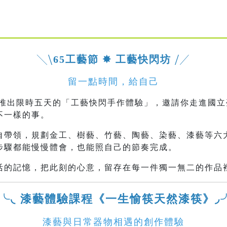
╲⧹
65工藝節 ✸ 工藝快閃坊
⧸╱
留一點時間，給自己
間，推出限時五天的「工藝快閃手作體驗」，邀請你走進國
不一樣的事。
自帶領，規劃金工、樹藝、竹藝、陶藝、染藝、漆藝等六
步驟都能慢慢體會，也能照自己的節奏完成。
活的記憶，把此刻的心意，留存在每一件獨一無二的作品
╰◟ 漆藝體驗課程《一生愉筷天然漆筷》◞
漆藝與日常器物相遇的創作體驗