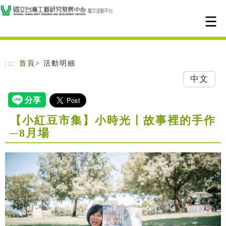
跳到主要內容
網站導覽
:::
首頁
> 活動明細
中文
【小紅豆市集】小時光〡故事裡的手作
─8月場