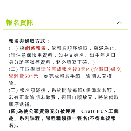
報名資訊
報名與錄取方式：
(一) 採
網路報名
，依報名順序錄取，額滿為止。
(請注意保險用資料，如中文姓名、出生年月日、
身分證字號等資料，務必填寫正確。)
(二) 正取學員
請於完成報名後3天內(含假日)繳交
學雜費504元
，始完成報名手續，逾期以棄權
論。
(三) 報名額滿後，系統開放每班6個備取名額，
若有正取逾期未繳費，視同自願放棄，將依備取
順序遞補。
(四)為使公家資源充分被運用「Craft FUN工藝
趣」系列課程，課程種類擇一報名(不得重複報
名)。