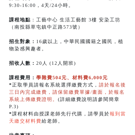
9:30-16:00，4天/24小時。
課程地點
：工藝中心 生活工藝館 3樓 安染工坊
（南投縣草屯鎮中正路573號）
招生對象：
16歲以上，中華民國國籍之國民，植
物染感興趣者。
招收人數：
20人 (12人開班)
課程費用：
學雜費504元、材料費6,000元
*
正取學員請報名系統選擇繳費方式，
請於報名後
三日內完成繳費，請保留繳費單據/畫面，於報名
系統上傳繳費證明。
(詳細繳費說明請參閱簡章
P.3)
*
課程材料由授課老師先行代購，請學員於
報到當
天繳交材料費
給老師。