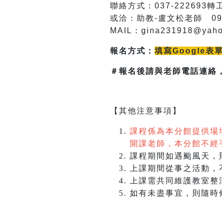
聯絡方式：037-222693轉工
或洽：助教-盧文松老師 0935
MAIL
：gina231918@yaho
報名方式：
填寫Google表
＃報名後請與老師電話連絡
【其他注意事項】
課程係為本分館提供場
開課老師，本分館不經
課程期間如遇颱風天，
上課期間從事之活動，
上課需共同維護教室整
如有未盡事宜，則隨時