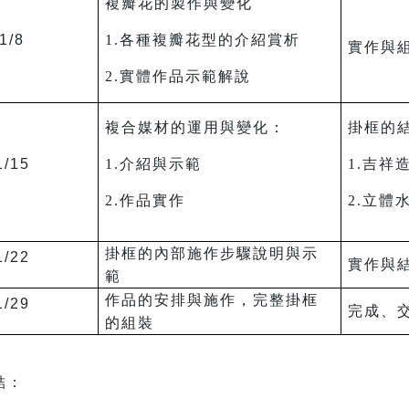
複瓣花的製作與變化
1/8
1.各種複瓣花型的介紹賞析
實作與
2.實體作品示範解說
複合媒材的運用與變化：
掛框的
1/15
1.介紹與示範
1.吉祥
2.作品實作
2.立體
掛框的內部施作步驟說明與示
1/22
實作與
範
作品的安排與施作，完整掛框
1/29
完成、
的組裝
結：