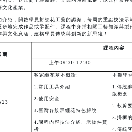
在剛柔、對比間呈現新穎、亮麗的時尚風貌，以此推廣在
藝文化產業。
的介紹，開啟學員對纏花工藝的認識，每周的重點技法示
逐步地完成作品或零配件。課程中穿插相關工藝知識與製
作與文化意涵，建構學員傳統與創新的新思維！
課程內容
日期
上午09:30-12:30
客家纏花基本概論:
本期學
1.常用工具介紹
1.傳統
版概念
2.使用安全
/13
2.裁剪
3.臺灣各族群纏花特色解說
3.掛框
4.課程內容技法介紹、老物件賞
析
4.傳統