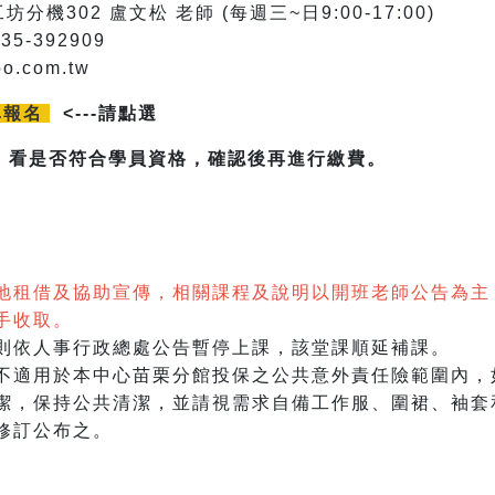
坊分機302 盧文松 老師 (每週三~日9:00-17:00)
-392909
o.com.tw
單報名
<---請點選
，看是否符合學員資格，確認後再進行繳費。
地租借及協助宣傳，相關課程及說明以開班老師公告為主
手收取。
則依人事行政總處公告暫停上課，該堂課順延補課。
不適用於本中心苗栗分館投保之公共意外責任險範圍內，
潔，保持公共清潔，並請視需求自備工作服、圍裙、袖套
修訂公布之。