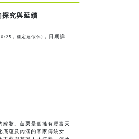
的探究與延續
，日期詳
，國定連假休
10/25
)
的嫁妝。苗栗是個擁有豐富天
化底蘊及內涵的客家傳統女