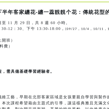
年下半年客家纏花-纏一蕊靚靚个花：傳統花型
日至 11 月 29 日，共 8 週 60 小時。
12：30、下午 13:30-18:00，
，
，
，
(09/27
10/4
10/11
上開班）
材料費）
程，需具備基礎學習經驗者。
纖維工藝，早期在北部客家區域是女孩要親自學習與製作
，本次課程希望藉由主題式的引導，讓這樣典雅且充滿文