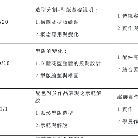
造型分割–型版基礎說明：
1.傳統
/20
1.構圖及型版繪製
2.實作
2.概念應用與變化
型版的變化：
1.配件
0/18
1.立體花型整體的規劃設計
2.結合
2.型版繪製與構圖
配色對於作品表現之示範解
綴飾實
說：
1/1
1.實作
1.弧形型版造型
2.學員
2.示範與解說