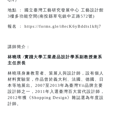
地點 : 國立臺灣工藝研究發展中心 工藝設計館
3樓多功能空間(南投縣草屯鎮中正路572號)
報名 :
https://forms.gle/i8ecK6yBddts1k8j7
講師簡介：
林曉瑛 /實踐大學工業產品設計學系副教授兼系
主任所長
林曉瑛身兼教育者、策展人與設計師，設有個人
材料實驗室，作品曾於義大利、法國、德國、日
本等地展出。2007至2013年為臺灣Yii品牌主要
設計師之一，2011年入選臺灣百大當代設計師，
2012年獲《Shopping Design》雜誌選為年度設
計師。