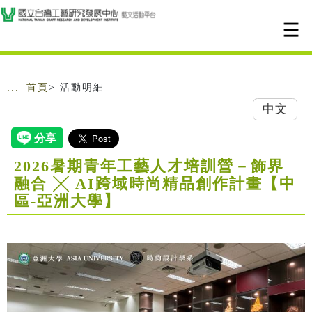
跳到主要內容
網站導覽
:::
首頁
> 活動明細
中文
2026暑期青年工藝人才培訓營－飾界
融合 ╳ AI跨域時尚精品創作計畫【中
區-亞洲大學】