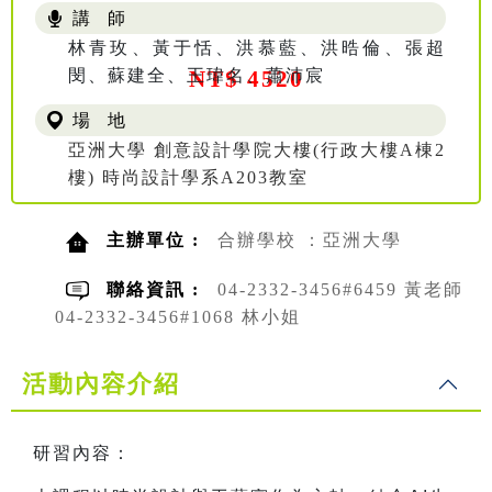
講 師
林青玫、黃于恬、洪慕藍、洪晧倫、張超
閔、蘇建全、王瑋名、蕭沛宸
NT$ 4520
場 地
亞洲大學 創意設計學院大樓(行政大樓A棟2
樓) 時尚設計學系A203教室
主辦單位 :
合辦學校 ：亞洲大學
聯絡資訊 :
04-2332-3456#6459 黃老師
04-2332-3456#1068 林小姐
活動內容介紹
研習內容：