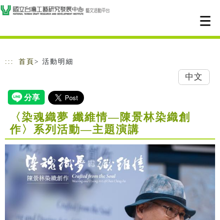
跳到主要內容
網站導覽
:::
首頁
> 活動明細
中文
〈染魂織夢 纖維情—陳景林染織創
作〉系列活動—主題演講