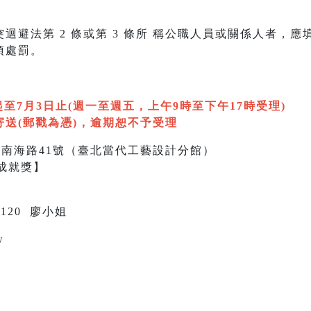
迴避法第 2 條或第 3 條所 稱公職人員或關係人者，
 項處罰。
日起至7月3日止(週一至週五，上午9時至下午17時受理)
送(郵戳為憑)，逾期恕不予受理
區南海路41號（臺北當代工藝設計分館）
藝成就獎】
機120 廖小姐
w