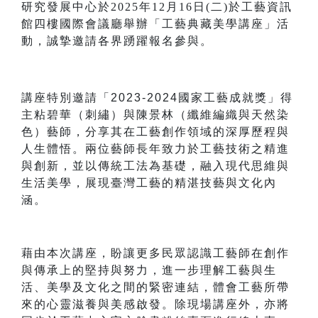
研究發展中心於2025年12月16日(二)於工藝資訊
館四樓國際會議廳舉辦
「
工藝典藏美學講座
」活
動
，誠摯邀請各界踴躍報名參與。
講座特別邀請「2023-2024國家工藝成就獎」得
主粘碧華（刺繡）與陳景林（纖維編織與天然染
色）藝師
，
分享其在工藝創作領域的深厚歷程與
人生體悟。兩位藝師長年致力於工藝技術之精進
與創新，並以傳統工法為基礎，融入現代思維與
生活美學，展現臺灣工藝的精湛技藝與文化內
涵。
藉由本次講座，盼讓更多民眾認識工藝師在創作
與傳承上的堅持與努力，進一步理解工藝與生
活、美學及文化之間的緊密連結，體會工藝所帶
來的心靈滋養與美感啟發。
除現場講座外，亦將