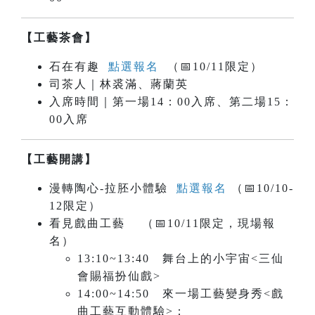
【工藝茶會】
石在有趣
點選報名
（📅10/11限定）
司茶人｜林裘滿、蔣蘭英
入席時間｜第一場14：00入席、第二場15：
00入席
【工藝開講】
漫轉陶心-拉胚小體驗
點選報名
（📅10/10-
12限定）
看見戲曲工藝
（📅10/11限定，現場報
名）
13:10~13:40 舞台上的小宇宙<三仙
會賜福扮仙戲>
14:00~14:50 來一場工藝變身秀<戲
曲工藝互動體驗>：