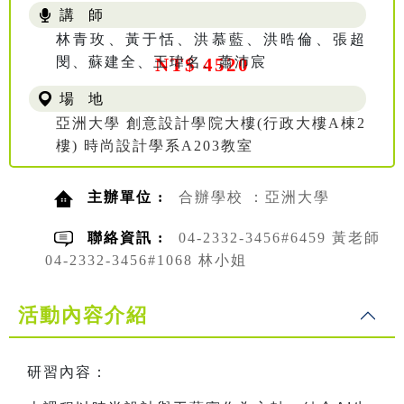
講 師
林青玫、黃于恬、洪慕藍、洪晧倫、張超
閔、蘇建全、王瑋名、蕭沛宸
NT$ 4520
場 地
亞洲大學 創意設計學院大樓(行政大樓A棟2
樓) 時尚設計學系A203教室
主辦單位 :
合辦學校 ：亞洲大學
聯絡資訊 :
04-2332-3456#6459 黃老師
04-2332-3456#1068 林小姐
活動內容介紹
研習內容：