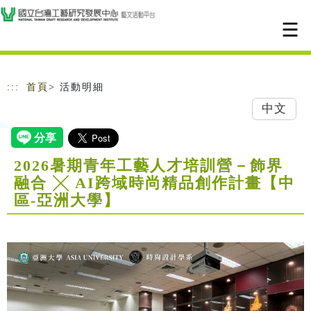
跳到主要內容
網站導覽
:::
首頁
> 活動明細
中文
2026暑期青年工藝人才培訓營－飾界
融合 ╳ AI跨域時尚精品創作計畫【中
區-亞洲大學】