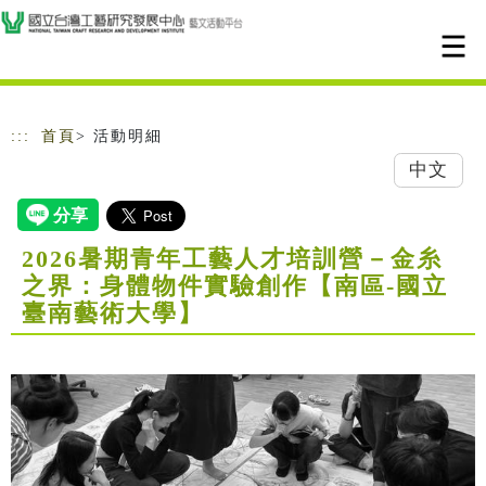
跳到主要內容
網站導覽
:::
首頁
> 活動明細
中文
2026暑期青年工藝人才培訓營－金糸
之界：身體物件實驗創作【南區-國立
臺南藝術大學】