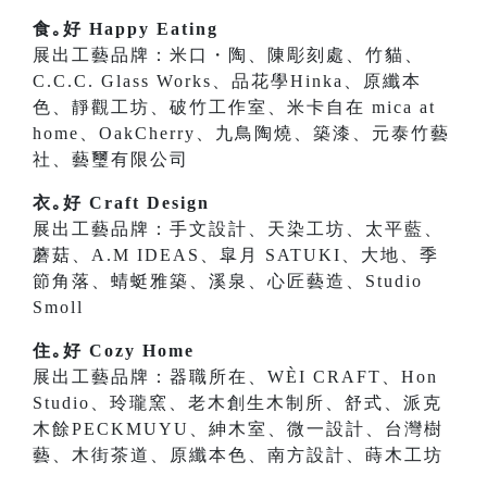
食｡好 Happy Eating
展出工藝品牌：米口・陶、陳彫刻處、竹貓、
C.C.C. Glass Works、品花學Hinka、原纖本
色、靜觀工坊、破竹工作室、米卡自在 mica at
home、OakCherry、九鳥陶燒、築漆、元泰竹藝
社、藝璽有限公司
衣｡好 Craft Design
展出工藝品牌：手文設計、天染工坊、太平藍、
蘑菇、A.M IDEAS、皐月 SATUKI、大地、季
節角落、蜻蜓雅築、溪泉、心匠藝造、Studio
Smoll
住｡好 Cozy Home
展出工藝品牌：器職所在、WÈI CRAFT、Hon
Studio、玲瓏窯、老木創生木制所、舒式、派克
木餘PECKMUYU、紳木室、微一設計、台灣樹
藝、木街茶道、原纖本色、南方設計、蒔木工坊