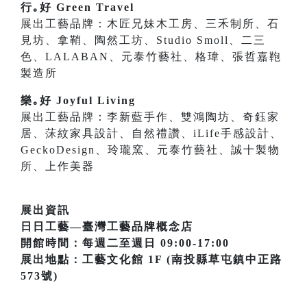
行｡好 Green Travel
展出工藝品牌：木匠兄妹木工房、三禾制所、石
見坊、拿鞘、陶然工坊、Studio Smoll、二三
色、LALABAN、元泰竹藝社、格瑋、張哲嘉鞄
製造所
樂｡好 Joyful Living
展出工藝品牌：李新藍手作、雙鴻陶坊、奇鈺家
居、莯紋家具設計、自然禮讚、iLife手感設計、
GeckoDesign、玲瓏窯、元泰竹藝社、誠十製物
所、上作美器
展出資訊
日日工藝—臺灣工藝品牌概念店
開館時間：每週二至週日 09:00-17:00
展出地點：工藝文化館 1F (南投縣草屯鎮中正路
573號)