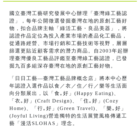
國立臺灣工藝研究發展中心辦理「臺灣綠工藝認
證」，每年公開徵選發掘臺灣在地的原創工藝好
物，扣合品牌主軸「綠活工藝・良品美器」，將
認證作品定位為投入產業市場的產品化工藝品，
從通路經營、市場行銷和工藝技術等視野，層層
篩選更貼近顧客需求的潛力商品。自2003年起辦
理臺灣優良工藝品評鑑至臺灣綠工藝認證，已發
掘九百多組深存臺灣在地的原創工藝好物。
「日日工藝—臺灣工藝品牌概念店」將本中心歷
年認證入選作品以食／衣／住／行／樂等生活面
向分類展出，以「食｡好」(Happy Eating)、
「衣｡好」(Craft Design)、「住｡好」(Cozy
Home)、「行｡好」(Green Travel)、「樂｡好」
(Joyful Living)營造獨特的生活展覽風格傳遞工
藝「漫活SLOHAS」理念。