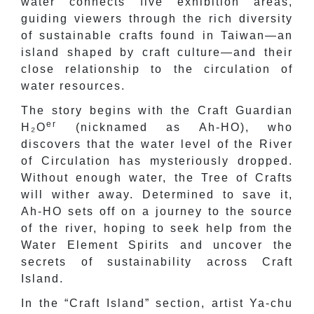
water connects five exhibition areas,
guiding viewers through the rich diversity
of sustainable crafts found in Taiwan—an
island shaped by craft culture—and their
close relationship to the circulation of
water resources.
The story begins with
the Craft Guardian
er
H
₂
O
(nicknamed as Ah-HO), who
discovers that the water level of the River
of Circulation has mysteriously dropped.
Without enough water, the Tree of Crafts
will wither away. Determined to save it,
Ah-HO sets off on a journey to the source
of the river, hoping to seek help from the
Water Element Spirits and uncover the
secrets of sustainability across Craft
Island.
In the “Craft Island” section, artist Ya-chu