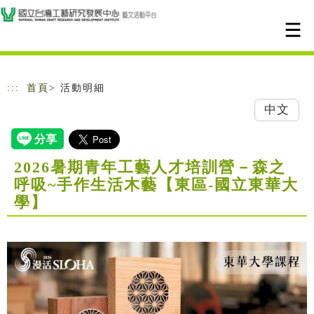
跳到主要內容
網站導覽
:::
首頁
> 活動明細
中文
2026暑期青年工藝人才培訓營－森之
呼吸~手作生活木藝【東區-國立東華大
學】