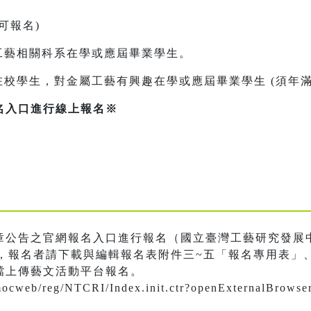
可報名)
工藝相關科系在學或應屆畢業學生。
在校學生，對金屬工藝有興趣在學或應屆畢業學生 (須年滿1
名入口進行線上報名※
章公告之官網報名入口進行報名（國立臺灣工藝研究發展
，報名者請下載與編輯報名表附件三~五「報名專用表」
檔上傳藝文活動平台報名。
.tw/mocweb/reg/NTCRI/Index.init.ctr?openExter