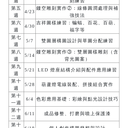
週
刻練習
第五
鏤空雕刻實作②：線條圓潤處理與補
4/23
週
強技法
第六
吉祥圖樣練習：蝙蝠、百花、百葫、
4/30
週
福字等
第七
5/7
雙圖層構圖設計與草圖分配練習
週
第八
鏤空雕刻實作③：雙層圖樣雕刻（含
5/14
週
背光圖案）
第九
5/21
LED 燈座結構介紹與配件應用練習
週
第十
5/28
葫蘆燈電線裝配、拼接組合實作
週
第十
6/4
色彩應用基礎：彩繪與點光設計技巧
一週
第十
6/11
成品修整、打磨與噴上保護漆
二週
第十