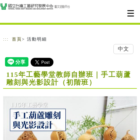
跳到主要內容
網站導覽
:::
首頁
> 活動明細
中文
115年工藝學堂教師自辦班｜手工葫蘆
雕刻與光影設計（初階班）