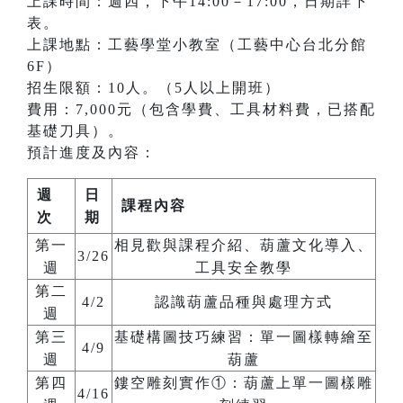
上課時間：週四，下午14:00－17:00，日期詳下
表。
上課地點：工藝學堂小教室（工藝中心台北分館
6F）
招生限額：10人。（5人以上開班）
費用：7,000元（包含學費、工具材料費，已搭配
基礎刀具）。
預計進度及內容：
週
日
課程內容
次
期
第一
相見歡與課程介紹、葫蘆文化導入、
3/26
週
工具安全教學
第二
4/2
認識葫蘆品種與處理方式
週
第三
基礎構圖技巧練習：單一圖樣轉繪至
4/9
週
葫蘆
第四
鏤空雕刻實作①：葫蘆上單一圖樣雕
4/16