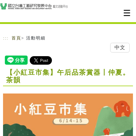
跳到主要內容
網站導覽
:::
首頁
> 活動明細
中文
【小紅豆市集】午后品茶賞器〡仲夏。
茶韻