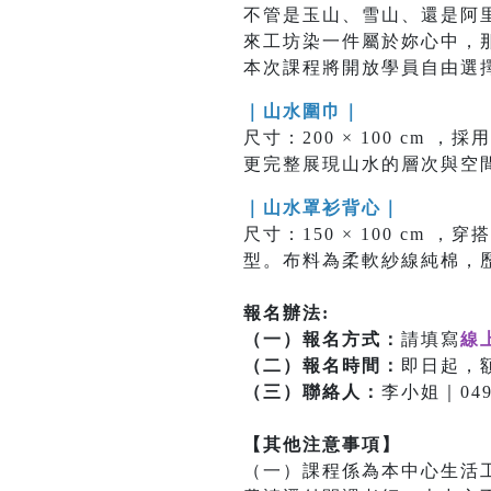
不管是玉山、雪山、還是阿
來工坊染一件屬於妳心中，
本次課程將開放學員自由選擇
｜山水圍巾｜
尺寸：200 × 100 c
更完整展現山水的層次與空
｜山水罩衫背心｜
尺寸：150 × 100 c
型。布料為柔軟紗線純棉，
報名辦法:
（一）報名方式：
請填寫
線
（二）報名時間：
即日起，
（三）聯絡人：
李小姐｜049-2
【其他注意事項】
（一）課程係為本中心生活