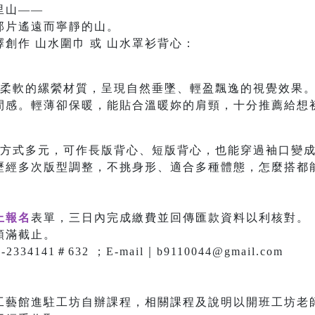
里山——
那片遙遠而寧靜的山。
創作 山水圍巾 或 山水罩衫背心：
m ，採用柔軟的縲縈材質，呈現自然垂墜、輕盈飄逸的視覺效
間感。輕薄卻保暖，能貼合溫暖妳的肩頸，十分推薦給想
m ，穿搭方式多元，可作長版背心、短版背心，也能穿過袖口
歷經多次版型調整，不挑身形、適合多種體態，怎麼搭都
上報名
表單，三日內完成繳費並回傳匯款資料以利核對。
額滿截止。
334141＃632 ；E-mail｜b9110044@gmail.com
工藝館進駐工坊自辦課程，相關課程及說明以開班工坊老