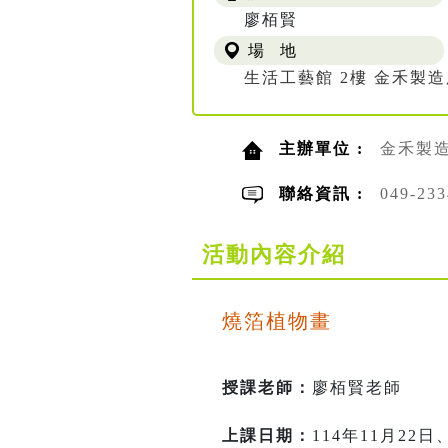
廖栢賢
場 地
生活工藝館 2樓 金禾製
主辦單位 :
金禾製
聯絡資訊 :
049-2
活動內容介紹
燒箔植物畫
授課老師：
廖栢賢老師
上課日期：
114年11月22