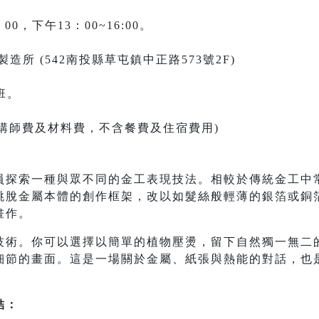
：00，下午13：00~16:00。
造所 (542南投縣草屯鎮中正路573號2F)
班。
(包含講師費及材料費，不含餐費及住宿費用)
員探索一種與眾不同的金工表現技法。相較於傳統金工中
跳脫金屬本體的創作框架，改以如髮絲般輕薄的銀箔或銅
畫作。
技術。你可以選擇以簡單的植物壓燙，留下自然獨一無二
細節的畫面。這是一場關於金屬、紙張與熱能的對話，也
結：