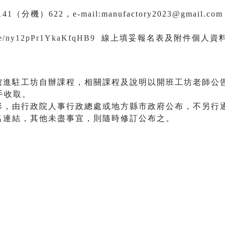
41（分機）622，e-mail:manufactory2023@gmail.co
.gle/ny12pPr1YkaKfqHB9
線上填妥報名表及附件個人資
藝館進駐工坊自辦課程，相關課程及說明以開班工坊老師公
手收取。
情形，由行政院人事行政總處或地方縣市政府公布，不另行
報名連結，其他未盡事宜，則隨時修訂公布之。