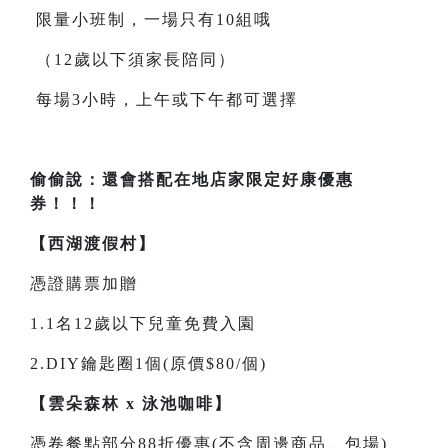
限量小班制，一場只有10組哦
（12歲以下須家長陪同）
每場3小時，上午或下午都可選擇
偷偷說：還會搭配在地店家限定好康優惠
券！！！
【西湖渡假村】
憑證購票加贈
1.1名12歲以下兒童免費入園
2.DIY鑰匙圈1個(原價$80/個)
【雲朵森林 x 泳池咖啡】
憑卷餐點部分88折優惠(不含周邊商品、包場)