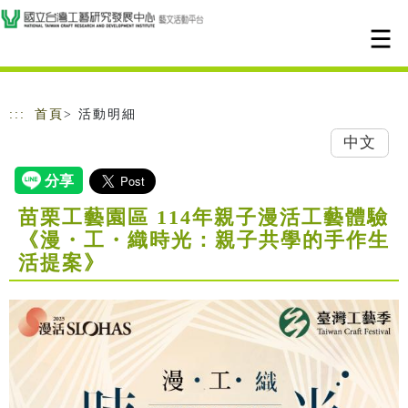
跳到主要內容
網站導覽
:::
首頁
> 活動明細
中文
苗栗工藝園區 114年親子漫活工藝體驗
《漫・工・織時光：親子共學的手作生
活提案》