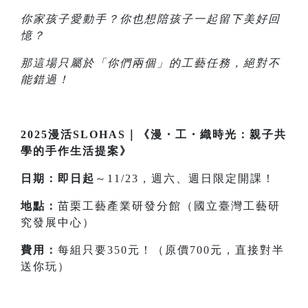
你家孩子愛動手？你也想陪孩子一起留下美好回
憶？
那這場只屬於「你們兩個」的工藝任務，絕對不
能錯過！
2025漫活SLOHAS｜《漫・工・織時光：親子共
學的手作生活提案》
日期：即日起
～11/23，週六、週日限定開課！
地點：
苗栗工藝產業研發分館（國立臺灣工藝研
究發展中心）
費用：
每組只要350元！（原價700元，直接對半
送你玩）