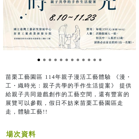
苗栗工藝園區 114年親子漫活工藝體驗 《漫・
工・織時光：親子共學的手作生活提案》 提供
給親子共同遊戲創作的工藝空間，還有豐富的
展覽可以參觀，假日不妨來苗栗工藝園區走
走，體驗工藝!!
場次資料