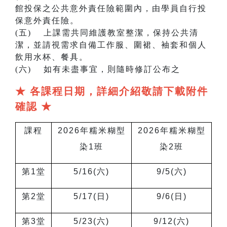
館投保之公共意外責任險範圍內，由學員自行投
保意外責任險。
(五) 上課需共同維護教室整潔，保持公共清
潔，並請視需求自備工作服、圍裙、袖套和個人
飲用水杯、餐具。
(六) 如有未盡事宜，則隨時修訂公布之
★ 各課程日期，詳細介紹敬請下載附件
確認 ★
課程
2026
年糯米糊型
2026
年糯米糊型
染1班
染2班
第1堂
5/16(
六)
9/5(
六)
第2堂
5/17(
日)
9/6(
日)
第3堂
5/23(
六)
9/12(
六)