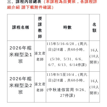
三、課程內容總表
（本課程為自費班，各課程詳
細介紹 請下載附件確認）
授
課
名
課程名稱
時數
教
額
師
115年5/16-6/28，(周六.
2026
年糯
日)計8週，共60小時。
16人
湯文君
米糊型染1
(10人
(5/30、5/31、6/6、
老師
班
開班)
6/7、6/13、6/14停課)
115年9/5至10/4，(周六.
2026
年糯
日)計8週，共60小時。
16人
湯文君
米糊型染2
(10人
(中秋連假當周 9/26、
老師
班
開班)
27停課)