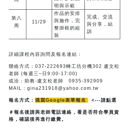
明與示範
作品的安排
完成、交流
第八
與施作，完
11/29
與分享，結
周
整掛框的組
訓
裝
詳細課程內容詢問及報名連結：
聯絡方式：037-222693轉工坊分機302 盧文松
老師 (每週三~日9:00-17:00)
或洽：助教-盧文松老師 0935-392909
MAIL
：gina231918@yahoo.com.tw
報名方式：
填寫Google表單報名
<---請點選
＃報名後請與老師電話連絡，看是否符合學員資
格，確認後再進行繳費。