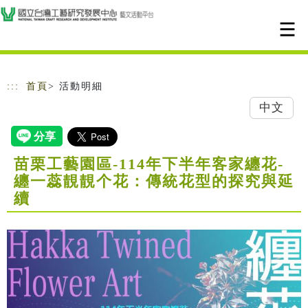
跳到主要內容
網站導覽
:::
首頁
> 活動明細
中文
苗栗工藝園區-114年下半年客家纏花-
纏一蕊靚靚个花：傳統花型的探究與延
續