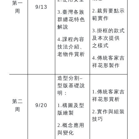
第一
9/13
2.裁剪要點示
周
3.臺灣各族
範實作
群纏花特色
解說
3.掛框的款式
及本次提供
4.課程內容
之樣式
技法介紹、
老物件賞析
4.傳統客家吉
祥花形製作
造型分割–
型版基礎說
1.傳統客家吉
明：
祥花形賞析
第二
9/20
1.構圖及型
周
2.實作與組裝
版繪製
技巧
2.概念應用
與變化