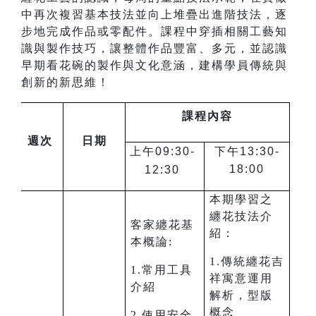
中再次複習基本技法並向上堆疊出進階技法，逐
步地完成作品或零配件。課程中穿插相關工藝知
識與製作技巧，讓整體作品豐富、多元，並認識
早期看花碗的製作與文化意涵，建構學員傳統與
創新的新思維！
課程內容
週次
日期
上午09:30-
下午13:30-
18:00
12:30
本期學習之
纏花技法介
客家纏花基
紹：
本概論:
1.傳統纏花吉
1.常用工具
祥寓意運用
介紹
解析，型版
概念
2.使用安全