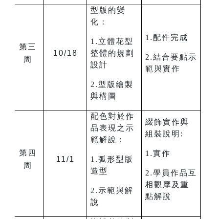
型版的變
化：
1.配件完成
1.立體花型
第三
10/18
整體的規劃
2.結合要點示
周
設計
範與實作
2.型版繪製
與構圖
配色對於作
綴飾實作與
品表現之示
組裝說明:
範解說：
第四
1.實作
11/1
1.弧形型版
周
造型
2.學員作品互
相觀摩及重
2.示範與解
點解說
說