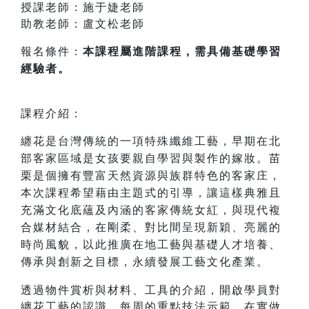
授課老師：施于婕老師
助教老師：盧文松老師
報名條件：
本課程屬進階課程，需具備基礎學習
經驗者。
課程介紹：
纏花是台灣傳統的一項特殊纖維工藝，早期在北
部客家區域是女孩要親自學習與製作的嫁妝。苗
栗是個擁有豐富天然資源與族群特色的客家庄，
本次課程希望藉由主題式的引導，讓這樣典雅且
充滿文化底蘊及內涵的客家傳統女紅，與現代複
合媒材結合，在剛柔、對比間呈現新穎、亮麗的
時尚風貌，以此推廣在地工藝與基礎人才培養、
傳承與創新之目標，永續發展工藝文化產業。
透過物件賞析與材料、工具的介紹，開啟學員對
纏花工藝的認識，每周的重點技法示範，在實做