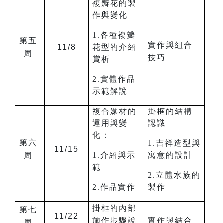
複瓣花的製
作與變化
1.各種複瓣
第五
實作與組合
11/8
花型的介紹
周
技巧
賞析
2.實體作品
示範解說
複合媒材的
掛框的結構
運用與變
認識
化：
第六
1.吉祥造型與
11/15
1.介紹與示
寓意的設計
周
範
2.立體水族的
2.作品實作
製作
掛框的內部
第七
11/22
施作步驟說
實作與結合
周