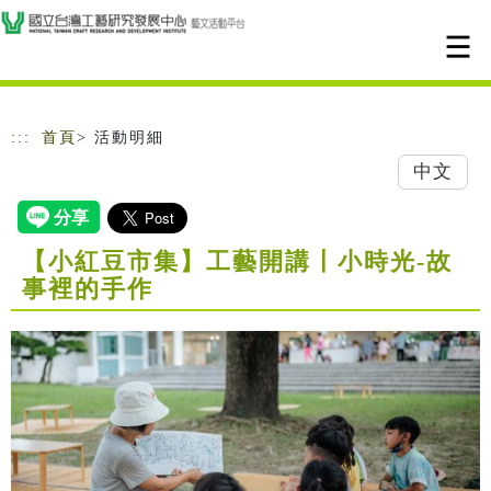
跳到主要內容
網站導覽
:::
首頁
> 活動明細
中文
【小紅豆市集】工藝開講〡小時光-故
事裡的手作