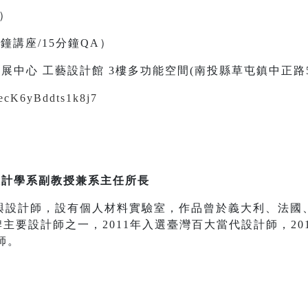
二）
0分鐘講座/15分鐘QA）
展中心 工藝設計館 3樓多功能空間(南投縣草屯鎮中正路5
i8ecK6yBddts1k8j7
設計學系副教授兼系主任所長
與設計師，設有個人材料實驗室，作品曾於義大利、法國
i品牌主要設計師之一，2011年入選臺灣百大當代設計師，2012
師。