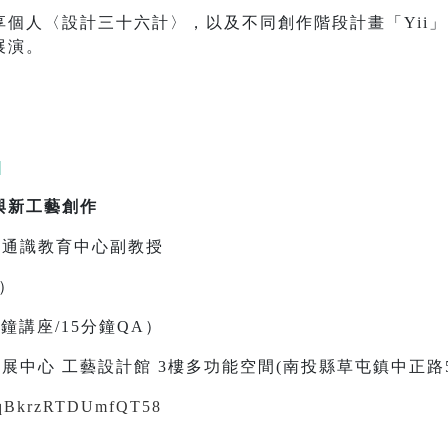
人〈設計三十六計〉，以及不同創作階段計畫「Yii」 、〈
展演。
|
與新工藝創作
學通識教育中心副教授
二）
0分鐘講座/15分鐘QA）
展中心 工藝設計館 3樓多功能空間(南投縣草屯鎮中正路5
/keqBkrzRTDUmfQT58