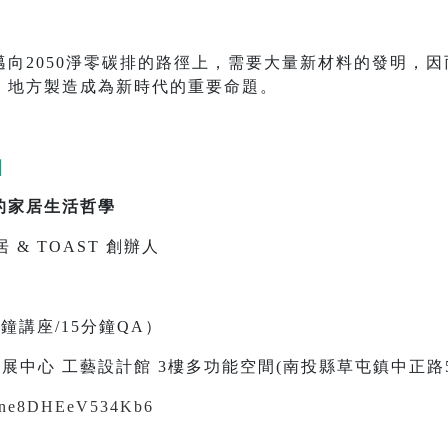
向2050淨零碳排的路徑上，需要大量新材料的發明，
、地方製造成為新時代的重要命題。
｜
的家居生活哲學
居 & TOAST 創辦人
）
0分鐘講座/15分鐘QA）
展中心 工藝設計館 3樓多功能空間(南投縣草屯鎮中正路5
cp6ne8DHEeV534Kb6