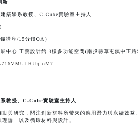
創新
建築學系教授、C-Cube實驗室主持人
五）
0分鐘講座/15分鐘QA）
展中心 工藝設計館 3樓多功能空間(南投縣草屯鎮中正路5
/pVL716VMULHUqJoM7
系教授、C-Cube實驗室主持人
推動與研究，關注創新材料所帶來的應用潛力與永續效益
與理論，以及循環材料與設計。