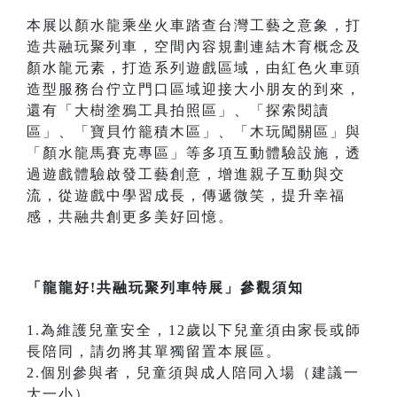
本展以顏水龍乘坐火車踏查台灣工藝之意象，打
造共融玩聚列車，空間內容規劃連結木育概念及
顏水龍元素，打造系列遊戲區域，由紅色火車頭
造型服務台佇立門口區域迎接大小朋友的到來，
還有「大樹塗鴉工具拍照區」、「探索閱讀
區」、「寶貝竹籠積木區」、「木玩闖關區」與
「顏水龍馬賽克專區」等多項互動體驗設施，透
過遊戲體驗啟發工藝創意，增進親子互動與交
流，從遊戲中學習成長，傳遞微笑，提升幸福
感，共融共創更多美好回憶。
「龍龍好!共融玩聚列車特展」參觀須知
1.為維護兒童安全，12歲以下兒童須由家長或師
長陪同，請勿將其單獨留置本展區。
2.個別參與者，兒童須與成人陪同入場（建議一
大一小）。