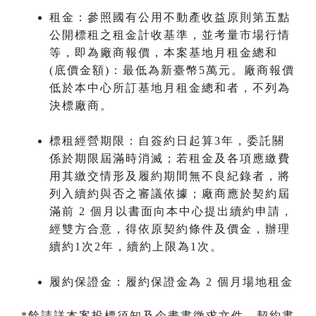
租金：參照國有公用不動產收益原則第五點
公開標租之租金計收基準，並考量市場行情
等，即為廠商報價，本案基地月租金總和
(底價金額)：最低為新臺幣5萬元。廠商報價
低於本中心所訂基地月租金總和者，不列為
決標廠商。
標租經營期限：自簽約日起算3年，委託關
係於期限屆滿時消滅；若租金及各項應繳費
用其繳交情形及履約期間無不良紀錄者，將
列入續約與否之審議依據；廠商應於契約屆
滿前 2 個月以書面向本中心提出續約申請，
經雙方合意，得依原契約條件及價金，辦理
續約1次2年，續約上限為1次。
履約保證金：履約保證金為 2 個月場地租金
*餘請詳本案投標須知及企畫書徵求文件、契約書