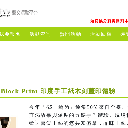
如切換分頁再回到本
我要報名
活動查詢
熱門活動
活動回顧
導
lock Print 印度手工紙木刻蓋印體驗
今年「𝟔𝟓工藝節」邀集50位來自全臺
充滿故事與溫度的五感手作體驗。現場
歡迎喜愛工藝的您共襄盛舉，品味工藝