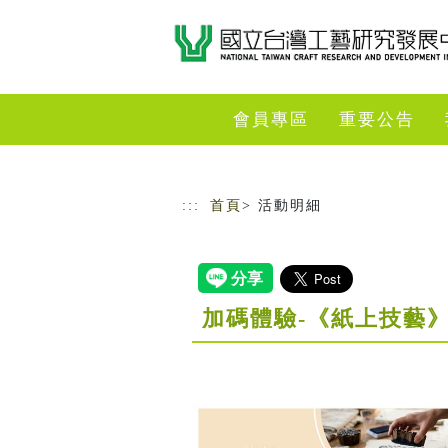
跳到主要內容
網站導覽
會員專區
重要公告
:::
首頁
> 活動明細
加碼體驗-《紙上技藝》B