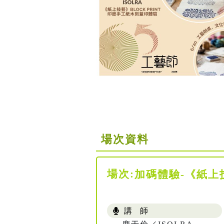
場次資料
場次:
加碼體驗-《紙上技
講 師