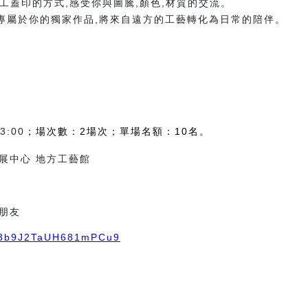
int 手工蓋印的方式,感受你與圖騰,顏色,材質的交流。
了專屬於你的獨家作品,將來自遠方的工藝轉化為日常的陪伴。
）
3:00
；場次數：2場次；
單場名額：10名。
展中心 地方工藝館
朋友
le/3b9J2TaUH681mPCu9