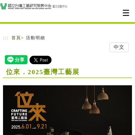
跳到主要內容
網站導覽
:::
首頁
> 活動明細
中文
位來．2025臺灣工藝展