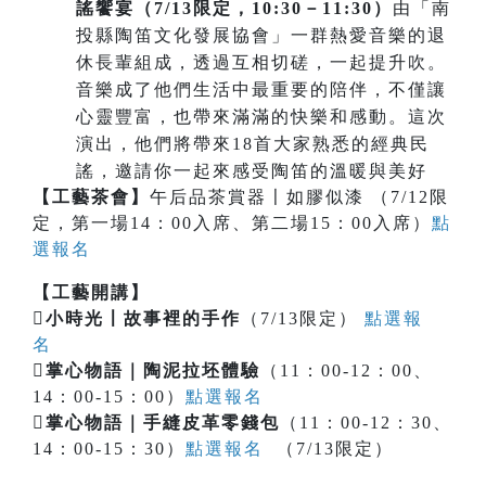
謠饗宴（7/13限定，10:30－11:30）
由「南
投縣陶笛文化發展協會」一群熱愛音樂的退
休長輩組成，透過互相切磋，一起提升吹。
音樂成了他們生活中最重要的陪伴，不僅讓
心靈豐富，也帶來滿滿的快樂和感動。這次
演出，他們將帶來18首大家熟悉的經典民
謠，邀請你一起來感受陶笛的溫暖與美好
【工藝茶會】
午后品茶賞器〡如膠似漆 （7/12限
定，第一場14：00入席、第二場15：00入席）
點
選報名
【工藝開講】

小時光〡故事裡的手作
（7/13限定）
點選報
名

掌心物語｜陶泥拉坯體驗
（11：00-12：00、
14：00-15：00）
點選報名

掌心物語｜手縫皮革零錢包
（11：00-12：30、
14：00-15：30）
點選報名
（7/13限定）