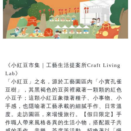
《小紅豆市集｜工藝生活提案所Craft Living 
Lab》

「小紅豆」之名，源於工藝園區內「小實孔雀
豆樹」，其黑褐色的豆莢裡藏著一顆顆的紅色
小豆子；這顆小紅豆象徵著種子、小事物、小
手感，也隱喻著工藝承載的細膩手作、日常溫
度。走訪園區，來場慢旅行。【假日限定】手
作職人帶來風格各異的生活小物，搭配親子共
感的手作、音樂、茶席等活動，招喚著以「慢