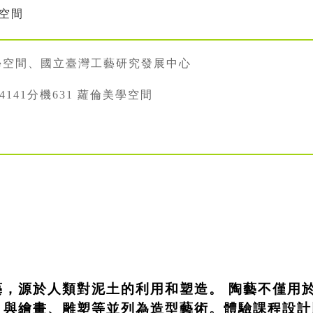
學空間
學空間、國立臺灣工藝研究發展中心
334141分機631 蘿倫美學空間
藝，源於人類對泥土的利用和塑造。 陶藝不僅用
，與繪畫、雕塑等並列為造型藝術。體驗課程設計