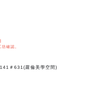
日
工坊確認。
141＃631(蘿倫美學空間)