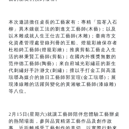
本次邀請擔任桌長的工藝家有：專精「茄苳入石
柳」異木鑲嵌工法的劉進文工藝師(木藝)；以及
以木雕成就人生王仕吉工藝師(木雕)；臺南市文
化資產管理處登錄列冊的王船、燈籠彩繪保存者
杜柏錡工藝師(燈籠彩繪)；推廣剪黏工藝走入生
活的林秉賢工藝師(剪黏)；在國內外獲獎無數的
范仲德工藝師(陶藝)；來自府城光彩繡莊的新生
代刺繡好手許瀞文(刺繡)；擅以手打金工與高溫
琺瑯為媒介的旅日工藝師郭宜瑄(金工琺瑯)；展
現漆線雕的活躍與變化的黃湘敏工藝師(漆線雕)
等八位。
2月15日(星期六)就讓工藝師陪伴您體驗工藝辦桌
的熱鬧場面，參與品賞精湛工藝作品及創作故
事，近距離感受工藝創作的真切，以實際行動來