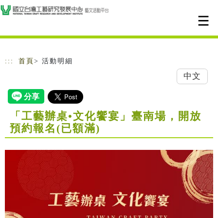
跳到主要內容
網站導覽
:::
首頁
> 活動明細
中文
「工藝辦桌•文化饗宴」臺南場，開放
預約報名(已額滿)