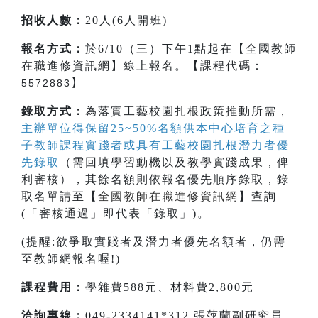
招收人數：
20人(6人開班)
報名方式：
於6/10（三）下午1點起在【全國教師
在職進修資訊網】線上報名。【課程代碼：
】
5572883
錄取方式：
為落實工藝校園扎根政策推動所需，
主辦單位得保留25~50%名額供本中心培育之種
子教師課程實踐者或具有工藝校園扎根潛力者優
先錄取
（需回填學習動機以及教學實踐成果，俾
利審核），其餘名額則依報名優先順序錄取，錄
取名單請至【
全國教師在職進修資訊網
】查詢
(「審核通過」即代表「錄取」)。
(提醒:欲爭取實踐者及潛力者優先名額者，仍需
至教師網報名喔!)
課程費用：
學雜費588元、材料費2,800元
洽詢專線：
049-2334141*312 張萍蘭副研究員