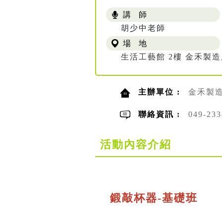
講 師
胡少中老師
場 地
生活工藝館 2樓 金禾製
主辦單位 :
金禾製
聯絡資訊 :
049-2
活動內容介紹
鍛敲杯器-基礎班