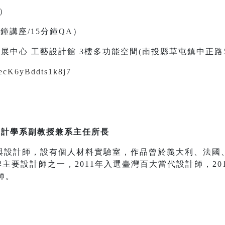
二）
0分鐘講座/15分鐘QA）
展中心 工藝設計館 3樓多功能空間(南投縣草屯鎮中正路5
i8ecK6yBddts1k8j7
設計學系副教授兼系主任所長
與設計師，設有個人材料實驗室，作品曾於義大利、法國
i品牌主要設計師之一，2011年入選臺灣百大當代設計師，2012
師。