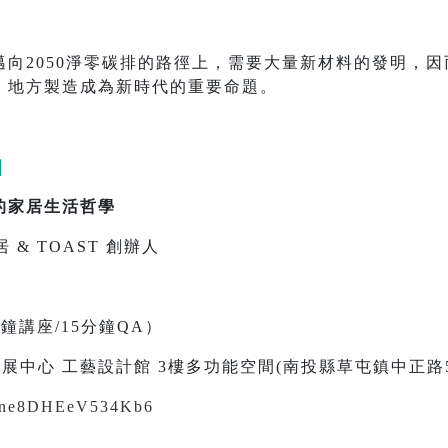
向2050淨零碳排的路徑上，需要大量新材料的發明，
、地方製造成為新時代的重要命題。
｜
的家居生活哲學
居 & TOAST 創辦人
）
0分鐘講座/15分鐘QA）
展中心 工藝設計館 3樓多功能空間(南投縣草屯鎮中正路5
cp6ne8DHEeV534Kb6