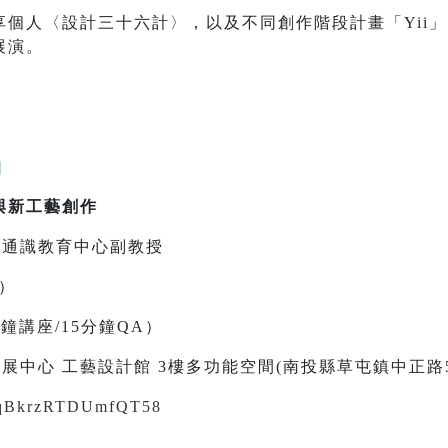
人〈設計三十六計〉，以及不同創作階段計畫「Yii」 、〈
展演。
|
與新工藝創作
學通識教育中心副教授
二）
0分鐘講座/15分鐘QA）
展中心 工藝設計館 3樓多功能空間(南投縣草屯鎮中正路5
/keqBkrzRTDUmfQT58