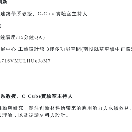
創新
建築學系教授、C-Cube實驗室主持人
五）
0分鐘講座/15分鐘QA）
展中心 工藝設計館 3樓多功能空間(南投縣草屯鎮中正路5
/pVL716VMULHUqJoM7
系教授、C-Cube實驗室主持人
推動與研究，關注創新材料所帶來的應用潛力與永續效益
與理論，以及循環材料與設計。