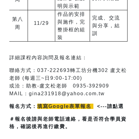
明與示範
作品的安排
完成、交流
第八
與施作，完
11/29
與分享，結
周
整掛框的組
訓
裝
詳細課程內容詢問及報名連結：
聯絡方式：037-222693轉工坊分機302 盧文松
老師 (每週三~日9:00-17:00)
或洽：助教-盧文松老師 0935-392909
MAIL
：gina231918@yahoo.com.tw
報名方式：
填寫Google表單報名
<---請點選
＃報名後請與老師電話連絡，看是否符合學員資
格，確認後再進行繳費。