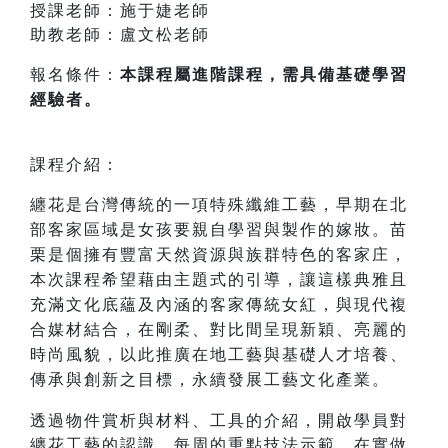
授課老師：施于婕老師
助教老師：盧文松老師
報名條件：
本課程屬進階課程，需具備基礎學習
經驗者。
課程介紹：
纏花是台灣傳統的一項特殊纖維工藝，早期在北
部客家區域是女孩要親自學習與製作的嫁妝。苗
栗是個擁有豐富天然資源與族群特色的客家庄，
本次課程希望藉由主題式的引導，讓這樣典雅且
充滿文化底蘊及內涵的客家傳統女紅，與現代複
合媒材結合，在剛柔、對比間呈現新穎、亮麗的
時尚風貌，以此推廣在地工藝與基礎人才培養、
傳承與創新之目標，永續發展工藝文化產業。
透過物件賞析與材料、工具的介紹，開啟學員對
纏花工藝的認識，每周的重點技法示範，在實做