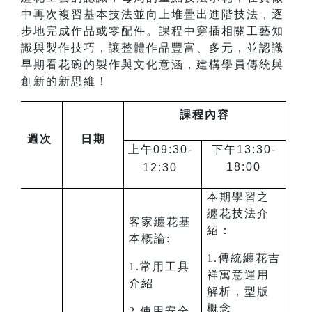
中再次複習基本技法並向上堆疊出進階技法，逐
步地完成作品或零配件。課程中穿插相關工藝知
識與製作技巧，讓整體作品豐富、多元，並認識
早期看花碗的製作與文化意涵，建構學員傳統與
創新的新思維！
課程內容
週次
日期
上午09:30-
下午13:30-
18:00
12:30
本期學習之
纏花技法介
客家纏花基
紹：
本概論:
1.傳統纏花吉
1.常用工具
祥寓意運用
介紹
解析，型版
概念
2.使用安全