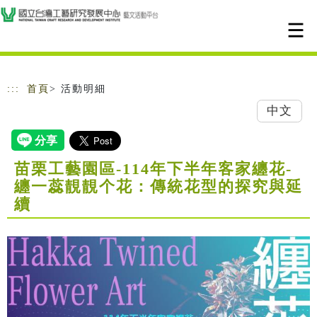
跳到主要內容
網站導覽
:::
首頁
> 活動明細
中文
苗栗工藝園區-114年下半年客家纏花-
纏一蕊靚靚个花：傳統花型的探究與延
續