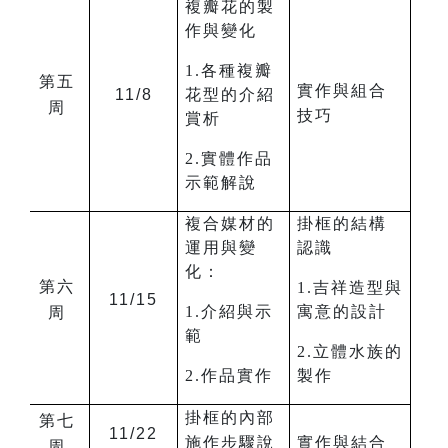
複瓣花的製
作與變化
1.各種複瓣
第五
實作與組合
11/8
花型的介紹
周
技巧
賞析
2.實體作品
示範解說
複合媒材的
掛框的結構
運用與變
認識
化：
第六
1.吉祥造型與
11/15
1.介紹與示
寓意的設計
周
範
2.立體水族的
2.作品實作
製作
掛框的內部
第七
11/22
施作步驟說
實作與結合
周