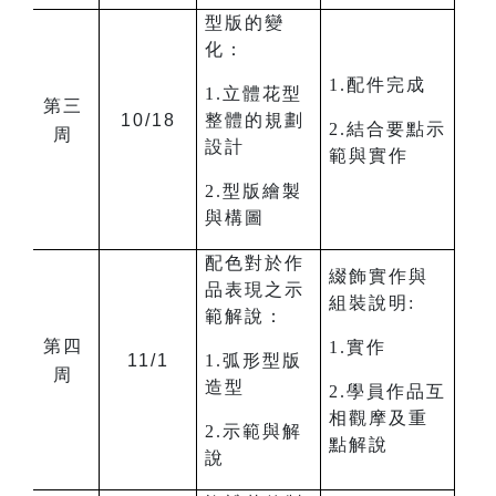
型版的變
化：
1.配件完成
1.立體花型
第三
10/18
整體的規劃
2.結合要點示
周
設計
範與實作
2.型版繪製
與構圖
配色對於作
綴飾實作與
品表現之示
組裝說明:
範解說：
第四
1.實作
11/1
1.弧形型版
周
造型
2.學員作品互
相觀摩及重
2.示範與解
點解說
說