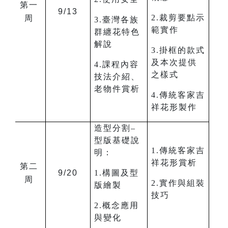
第一
9/13
2.裁剪要點示
周
3.臺灣各族
範實作
群纏花特色
解說
3.掛框的款式
及本次提供
4.課程內容
之樣式
技法介紹、
老物件賞析
4.傳統客家吉
祥花形製作
造型分割–
型版基礎說
1.傳統客家吉
明：
祥花形賞析
第二
9/20
1.構圖及型
周
2.實作與組裝
版繪製
技巧
2.概念應用
與變化