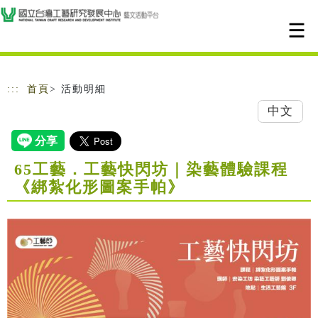
跳到主要內容
網站導覽
:::
首頁
> 活動明細
中文
65工藝．工藝快閃坊｜染藝體驗課程
《綁紮化形圖案手帕》