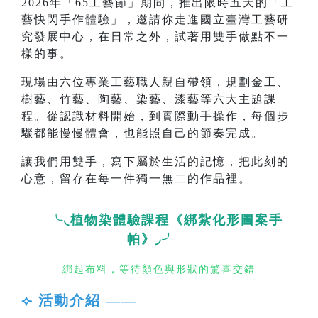
2026年「65工藝節」期間，推出限時五天的「工
藝快閃手作體驗」，邀請你走進國立臺灣工藝研
究發展中心，在日常之外，試著用雙手做點不一
樣的事。
現場由六位專業工藝職人親自帶領，規劃金工、
樹藝、竹藝、陶藝、染藝、漆藝等六大主題課
程。從認識材料開始，到實際動手操作，每個步
驟都能慢慢體會，也能照自己的節奏完成。
讓我們用雙手，寫下屬於生活的記憶，把此刻的
心意，留存在每一件獨一無二的作品裡。
╰◟植物染體驗課程《綁紮化形圖案手
帕》◞╯
綁起布料，等待顏色與形狀的驚喜交錯
⟣ 活動介紹 ——