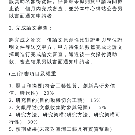
該獎助名額得從缺。評審結果原則於申請時間截
止後二個月內完成審查，並於本中心網站公告另
以書面通知申請者。
2. 完成論文審查：
將完成之論文，併論文原創性比對證明與學位證
明文件等送交甲方，甲方待集結數篇完成之論文
擇期進行完成論文審查，通過後一次撥付獎助
款。審查結果另以書面通知申請者。
(三)評審項目及權重
1. 題目和摘要(符合工藝性質、創新具研究價
值、時代性) 20%
2. 研究目的(目的動機切合工藝) 15%
3. 文獻評述(文獻收集對象與範圍) 15%
4. 研究方法、研究架構(研究方法、研究架構可
行性) 30%
5. 預期成果(未來對臺灣工藝具有實質幫助)