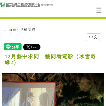
跳到主要內容
網站導覽
:::
首頁
> 活動明細
中文
12月藝中求同｜藝同看電影（冰雪奇
緣2）