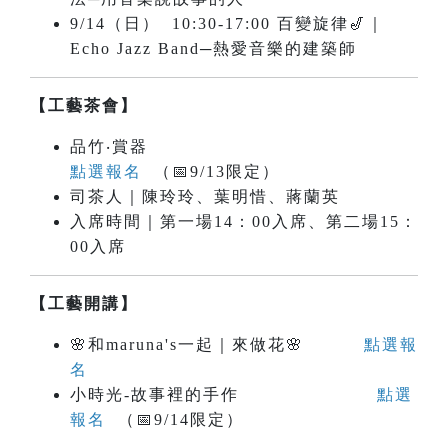
9/14（日） 10:30-17:00 百變旋律🎷｜
Echo Jazz Band─熱愛音樂的建築師
【工藝茶會】
品竹‧賞器
點選報名
（📅9/13限定）
司茶人｜陳玲玲、葉明惜、蔣蘭英
入席時間｜第一場14：00入席、第二場15：
00入席
【工藝開講】
🌸和maruna's一起｜來做花🌸
點選報
名
小時光-故事裡的手作
點選
報名
（📅9/14限定）