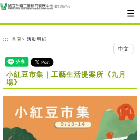
跳到主要內容
網站導覽
:::
首頁
> 活動明細
中文
小紅豆市集｜工藝生活提案所《九月
場》