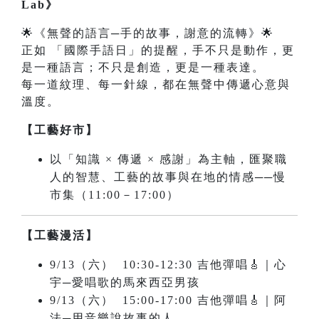
Lab》
🌟《無聲的語言─手的故事，謝意的流轉》🌟
正如 「國際手語日」的提醒，手不只是動作，更
是一種語言；不只是創造，更是一種表達。
每一道紋理、每一針線，都在無聲中傳遞心意與
溫度。
【工藝好市】
以「知識 × 傳遞 × 感謝」為主軸，匯聚職
人的智慧、工藝的故事與在地的情感──慢
市集（11:00－17:00）
【工藝漫活】
9/13（六） 10:30-12:30 吉他彈唱🎸｜心
宇─愛唱歌的馬來西亞男孩
9/13（六） 15:00-17:00 吉他彈唱🎸｜阿
法─用音樂說故事的人