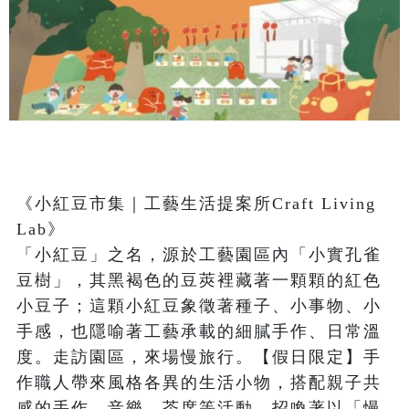
《小紅豆市集｜工藝生活提案所Craft Living 
Lab》

「小紅豆」之名，源於工藝園區內「小實孔雀
豆樹」，其黑褐色的豆莢裡藏著一顆顆的紅色
小豆子；這顆小紅豆象徵著種子、小事物、小
手感，也隱喻著工藝承載的細膩手作、日常溫
度。走訪園區，來場慢旅行。【假日限定】手
作職人帶來風格各異的生活小物，搭配親子共
感的手作、音樂、茶席等活動，招喚著以「慢