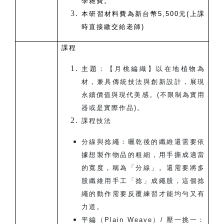
學雜費。
本研習材料費為新台幣5,500元(上課
時直接繳交給老師)
課程
主題
：【月桃編織】以在地植物為
材，兼具傳統技法與創新設計，展現
永續價值與現代美感。(不限制為實用
器或是實際作品)。
課程技法
分線與捻繩：曬乾後的纖維還需要依
據想製作物品的粗細，用手撕成適當
的寬度，稱為「分線」。還需要將多
股纖維用手工「捻」成繩股，這個捻
繩的動作需要反覆練習才能均勻又有
力道。
平編（Plain Weave）/ 壓一挑一：