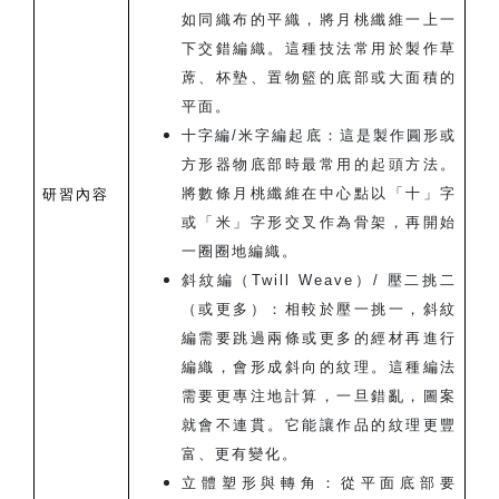
如同織布的平織，將月桃纖維一上一
下交錯編織。這種技法常用於製作草
蓆、杯墊、置物籃的底部或大面積的
平面。
十字編/米字編起底：這是製作圓形或
方形器物底部時最常用的起頭方法。
將數條月桃纖維在中心點以「十」字
研習內容
或「米」字形交叉作為骨架，再開始
一圈圈地編織。
斜紋編（Twill Weave）/ 壓二挑二
（或更多）：相較於壓一挑一，斜紋
編需要跳過兩條或更多的經材再進行
編織，會形成斜向的紋理。這種編法
需要更專注地計算，一旦錯亂，圖案
就會不連貫。它能讓作品的紋理更豐
富、更有變化。
立體塑形與轉角：從平面底部要