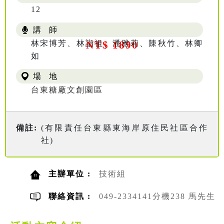
12
講 師
林宋博芳、林詣祖、潘雅莉、陳秋竹、林卿
NT$ 1890
如
場 地
台東糖廠文創園區
備註:
(有限責任台東縣東海岸原住民社區合作
社)
主辦單位 :
技術組
聯絡資訊 :
049-2334141分機238 馬先生