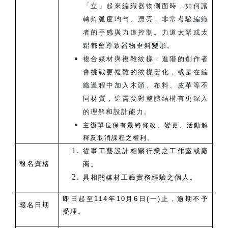
「立」起來編織器物側面時，如何讓
轉角弧度均勻、漂亮，非常考驗編織
者的手感與力道控制。力道太緊或太
鬆都會導致器物歪斜變形。
複合媒材與複雜紋樣：進階的創作者
會挑戰更複雜的紋樣變化，或是在編
織過程中加入木頭、布料、皮革等不
同材質，這需要對整體結構有更深入
的理解和設計能力。
主辦單位保有最終修改、變更、活動解
釋及取消課程之權利。
從事工藝設計相關行業之工作室或廠
報名資格
商。
具相關媒材工藝實務經驗之個人。
即日起至114年10月6日(一)止，逾期不予
報名日期
受理。