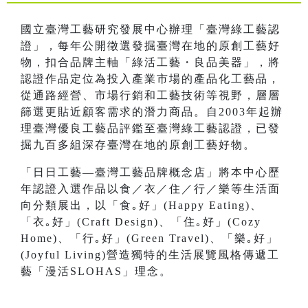
國立臺灣工藝研究發展中心辦理「臺灣綠工藝認
證」，每年公開徵選發掘臺灣在地的原創工藝好
物，扣合品牌主軸「綠活工藝・良品美器」，將
認證作品定位為投入產業市場的產品化工藝品，
從通路經營、市場行銷和工藝技術等視野，層層
篩選更貼近顧客需求的潛力商品。自2003年起辦
理臺灣優良工藝品評鑑至臺灣綠工藝認證，已發
掘九百多組深存臺灣在地的原創工藝好物。
「日日工藝—臺灣工藝品牌概念店」將本中心歷
年認證入選作品以食／衣／住／行／樂等生活面
向分類展出，以「食｡好」(Happy Eating)、
「衣｡好」(Craft Design)、「住｡好」(Cozy
Home)、「行｡好」(Green Travel)、「樂｡好」
(Joyful Living)營造獨特的生活展覽風格傳遞工
藝「漫活SLOHAS」理念。