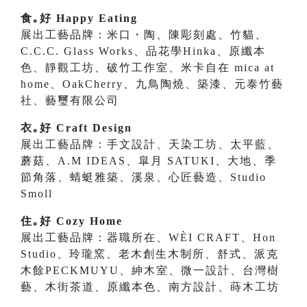
食｡好 Happy Eating
展出工藝品牌：米口・陶、陳彫刻處、竹貓、
C.C.C. Glass Works、品花學Hinka、原纖本
色、靜觀工坊、破竹工作室、米卡自在 mica at
home、OakCherry、九鳥陶燒、築漆、元泰竹藝
社、藝璽有限公司
衣｡好 Craft Design
展出工藝品牌：手文設計、天染工坊、太平藍、
蘑菇、A.M IDEAS、皐月 SATUKI、大地、季
節角落、蜻蜓雅築、溪泉、心匠藝造、Studio
Smoll
住｡好 Cozy Home
展出工藝品牌：器職所在、WÈI CRAFT、Hon
Studio、玲瓏窯、老木創生木制所、舒式、派克
木餘PECKMUYU、紳木室、微一設計、台灣樹
藝、木街茶道、原纖本色、南方設計、蒔木工坊