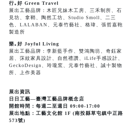
行｡好 Green Travel
展出工藝品牌：木匠兄妹木工房、三禾制所、石
見坊、拿鞘、陶然工坊、Studio Smoll、二三
色、LALABAN、元泰竹藝社、格瑋、張哲嘉鞄
製造所
樂｡好 Joyful Living
展出工藝品牌：李新藍手作、雙鴻陶坊、奇鈺家
居、莯紋家具設計、自然禮讚、iLife手感設計、
GeckoDesign、玲瓏窯、元泰竹藝社、誠十製物
所、上作美器
展出資訊
日日工藝—臺灣工藝品牌概念店
開館時間：每週二至週日 09:00-17:00
展出地點：工藝文化館 1F (南投縣草屯鎮中正路
573號)