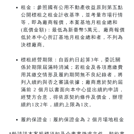
租金：參照國有公用不動產收益原則第五點
公開標租之租金計收基準，並考量市場行情
等，即為廠商報價，本案基地月租金總和
(底價金額)：最低為新臺幣5萬元。廠商報價
低於本中心所訂基地月租金總和者，不列為
決標廠商。
標租經營期限：自簽約日起算3年，委託關
係於期限屆滿時消滅；若租金及各項應繳費
用其繳交情形及履約期間無不良紀錄者，將
列入續約與否之審議依據；廠商應於契約屆
滿前 2 個月以書面向本中心提出續約申請，
經雙方合意，得依原契約條件及價金，辦理
續約1次2年，續約上限為1次。
履約保證金：履約保證金為 2 個月場地租金
*餘請詳本案投標須知及企畫書徵求文件、契約書