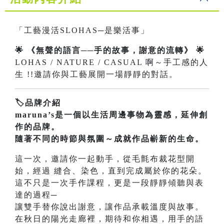
「工藝漫活SLOHAS─是樂活事」
🌟 《無聲的語言──手的故事，謝意的流轉》 🌟
LOHAS / NATURE / CASUAL 啊～手工感的人
生 !!邀請你與工藝展開一場靜靜的對話。
🏷品牌介紹
maruna’s是一個以生活周邊事物為靈感，延伸創
作的品牌。
隨著不同的時節與氛圍～成就作品嶄新的生命。
這一次，邀請你一起動手，從毛氈布裁花型開
始，經過 縫合、染色，直到完成屬於你的花朵。
這不只是一次手作課程，更是一段靜靜傾聽與表
達的過程─
讓雙手替你說出謝意，讓作品承載溫度與故事。
在秋日的陽光走廊裡，期待和你相遇，用手的語