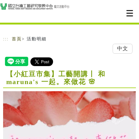
跳到主要內容
網站導覽
:::
首頁
> 活動明細
中文
【小紅豆市集】工藝開講〡 和
maruna's 一起。來做花 🌸